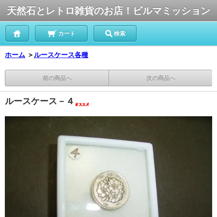
天然石とレトロ雑貨のお店！ビルマミッション
カート
検索
ホーム
＞
ルースケース各種
前の商品へ
次の商品へ
ルースケース－４