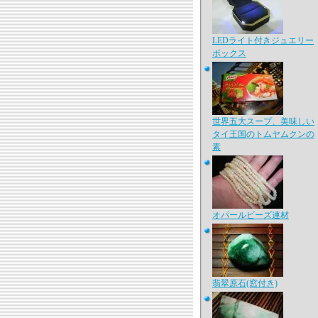
LEDライト付きジュエリー
ボックス
世界五大スープ、美味しい
タイ王国のトムヤムクンの
素
オパールビーズ連材
翡翠原石(窓付き)