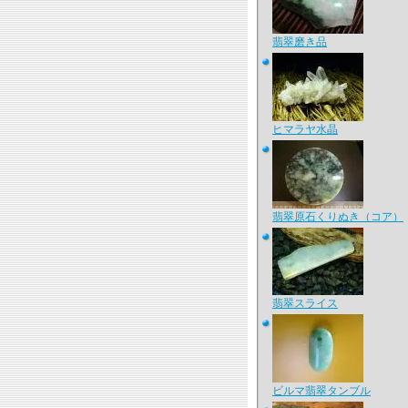
翡翠磨き品
ヒマラヤ水晶
翡翠原石くりぬき（コア）
翡翠スライス
ビルマ翡翠タンブル