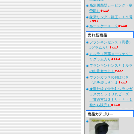
糸魚川翡翠カービング（皇
帝龍）
象牙リング（龍王）１９号
ルースケース－２
フランキンセンス（乳香）
5グラム入り
ミルラ（没薬＝モツヤク）
５グラム入り
フランキンセンスとミルラ
のお香セット１
ウランガラスのおはじき
（ポチ袋つき）１
★紫外線で蛍光】ウランガ
ラスの１５ミリ丸ビーズ
（貫通穴は３ミリ）＊（１
粒から販売）