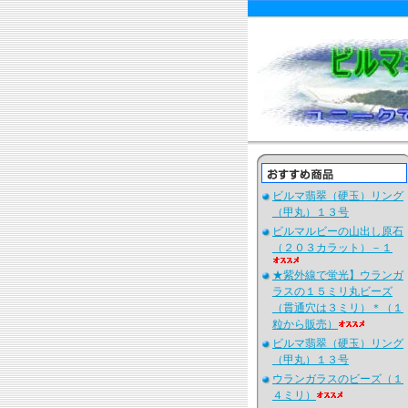
ビルマ翡翠（硬玉）リング
（甲丸）１３号
ビルマルビーの山出し原石
（２０３カラット）－１
★紫外線で蛍光】ウランガ
ラスの１５ミリ丸ビーズ
（貫通穴は３ミリ）＊（１
粒から販売）
ビルマ翡翠（硬玉）リング
（甲丸）１３号
ウランガラスのビーズ（１
４ミリ）