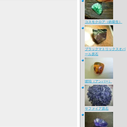
コスモクロア（鉄龍生）
ブラックマトリックスオパ
ール原石
琥珀（アンバー）
サファイア原石