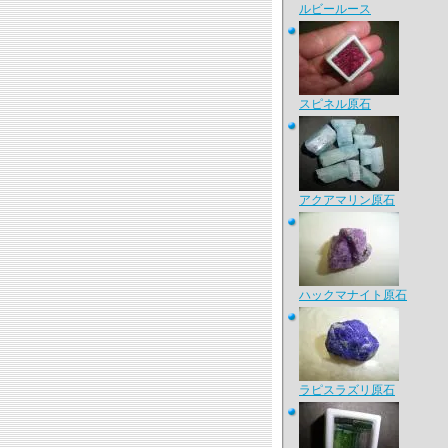
ルビールース
スピネル原石
アクアマリン原石
ハックマナイト原石
ラピスラズリ原石