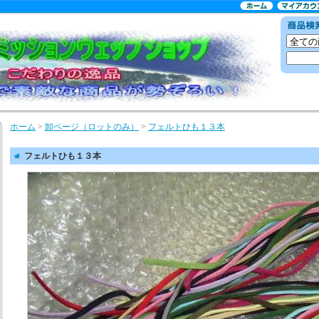
ホーム
>
卸ページ（ロットのみ）
>
フェルトひも１３本
フェルトひも１３本