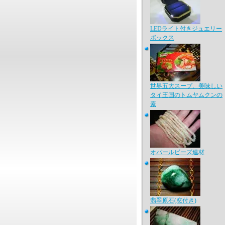
LEDライト付きジュエリー
ボックス
世界五大スープ、美味しい
タイ王国のトムヤムクンの
素
オパールビーズ連材
翡翠原石(窓付き)