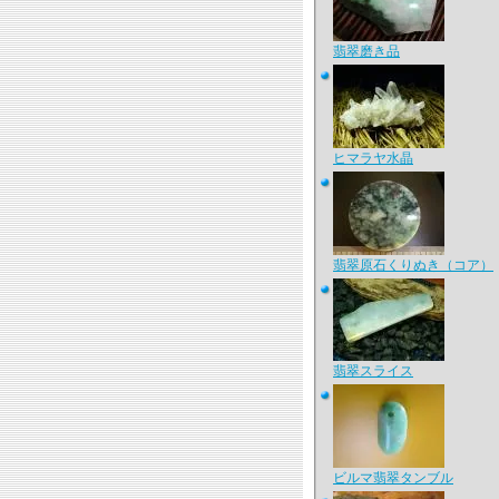
翡翠磨き品
ヒマラヤ水晶
翡翠原石くりぬき（コア）
翡翠スライス
ビルマ翡翠タンブル