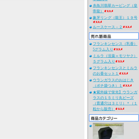
糸魚川翡翠カービング（皇
帝龍）
象牙リング（龍王）１９号
ルースケース－２
フランキンセンス（乳香）
5グラム入り
ミルラ（没薬＝モツヤク）
５グラム入り
フランキンセンスとミルラ
のお香セット１
ウランガラスのおはじき
（ポチ袋つき）１
★紫外線で蛍光】ウランガ
ラスの１５ミリ丸ビーズ
（貫通穴は３ミリ）＊（１
粒から販売）