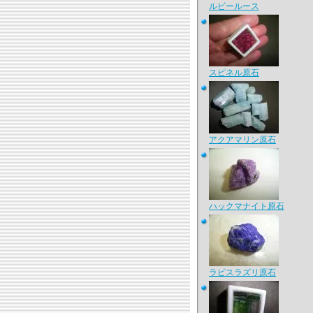
ルビールース
スピネル原石
アクアマリン原石
ハックマナイト原石
ラピスラズリ原石