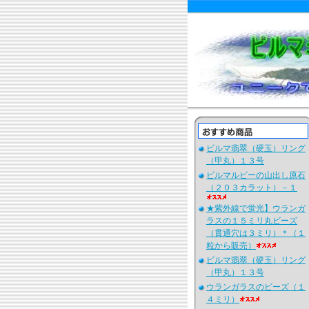
ビルマ翡翠（硬玉）リング
（甲丸）１３号
ビルマルビーの山出し原石
（２０３カラット）－１
★紫外線で蛍光】ウランガ
ラスの１５ミリ丸ビーズ
（貫通穴は３ミリ）＊（１
粒から販売）
ビルマ翡翠（硬玉）リング
（甲丸）１３号
ウランガラスのビーズ（１
４ミリ）