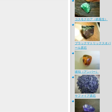
コスモクロア（鉄龍生）
ブラックマトリックスオパ
ール原石
琥珀（アンバー）
サファイア原石