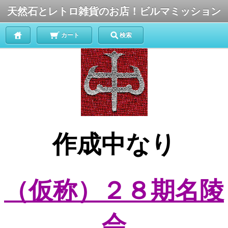
天然石とレトロ雑貨のお店！ビルマミッション
カート
検索
作成中なり
（仮称）２８期名陵
会